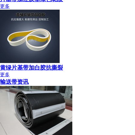
更多
黄绿片基带加白胶抗撕裂
更多
输送带资讯