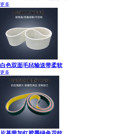
更多
白色双面毛毡输送带柔软
更多
片基带加红胶墨绿色花纹