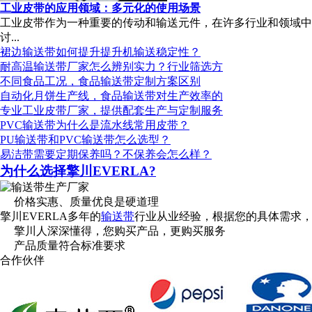
工业皮带的应用领域：多元化的使用场景
工业皮带作为一种重要的传动和输送元件，在许多行业和领域中
讨...
裙边输送带如何提升提升机输送稳定性？
耐高温输送带厂家怎么辨别实力？行业筛选方
不同食品工况，食品输送带定制方案区别
自动化月饼生产线，食品输送带对生产效率的
专业工业皮带厂家，提供配套生产与定制服务
PVC输送带为什么是流水线常用皮带？
PU输送带和PVC输送带怎么选型？
易洁带需要定期保养吗？不保养会怎么样？
为什么选择擎川EVERLA?
价格实惠、质量优良是硬道理
擎川EVERLA多年的
输送带
行业从业经验，根据您的具体需求
擎川人深深懂得，您购买产品，更购买服务
产品质量符合标准要求
合作伙伴