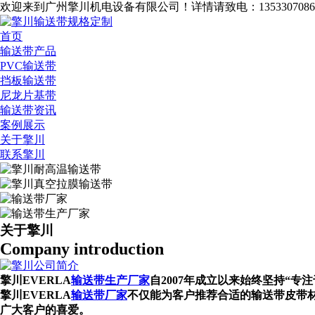
欢迎来到广州擎川机电设备有限公司！
详情请致电：1353307086
首页
输送带产品
PVC输送带
挡板输送带
尼龙片基带
输送带资讯
案例展示
关于擎川
联系擎川
关于擎川
Company introduction
擎川EVERLA
输送带生产厂家
自2007年成立以来始终坚持“专注
擎川EVERLA
输送带厂家
不仅能为客户推荐合适的输送带皮带
广大客户的喜爱。