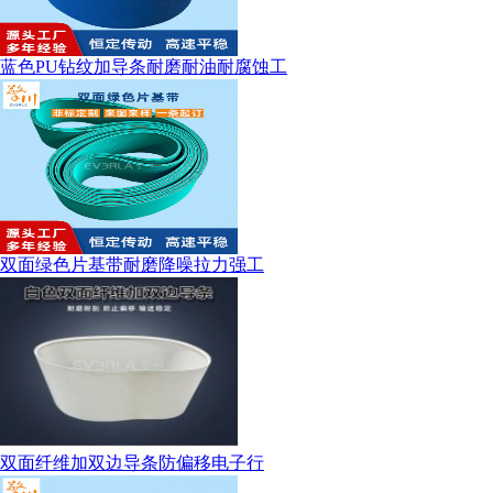
蓝色PU钻纹加导条耐磨耐油耐腐蚀工
双面绿色片基带耐磨降噪拉力强工
双面纤维加双边导条防偏移电子行