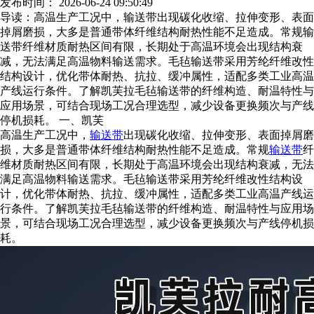
发布时间： 2026-06-24 09:50:49
导读：
高温生产工况中，输送带出现碳化收缩、拉伸变形、表面
掉屑磨损，大多是普通带体纤维结构耐热性能不足造成。常规输
送带纤维材质耐热区间有限，长期处于高温环境会出现结构衰
减，无法满足高温物料输送需求。毛毡输送带采用芳纶纤维改性
结构设计，优化带体耐热、抗拉、缓冲属性，适配多类工业高温
产线运行条件。了解凯芙拉毛毡输送带的纤维构造、耐温特性与
应用场景，可结合现场工况合理选型，减少设备更换频次与产线
停机损耗。 一、凯芙
高温生产工况中，
输送带
出现碳化收缩、拉伸变形、表面掉屑磨
损，大多是普通带体纤维结构耐热性能不足造成。常规
输送带
纤
维材质耐热区间有限，长期处于高温环境会出现结构衰减，无法
满足高温物料输送需求。毛毡输送带采用芳纶纤维改性结构设
计，优化带体耐热、抗拉、缓冲属性，适配多类工业高温产线运
行条件。了解凯芙拉毛毡输送带的纤维构造、耐温特性与应用场
景，可结合现场工况合理选型，减少设备更换频次与产线停机损
耗。