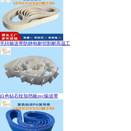
毛毡输送带防静电耐切割耐高温工
白色钻石纹加挡板pvc输送带