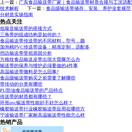
上一篇：
广东食品输送带厂家｜食品输送带材质合规与工况适配
技术解析
下一篇：
食品级输送带储存、安装、养护全套规范
分材质实操指南
热点关注
低噪音输送带的搭接方式
三角带的组成结构是如何的？
食品输送带传送带的不同材料，型号，颜
加泡棉PVC传送带设备：精准定制，适配多
挡边输送带受损原因分析
方格纹食品输送皮带出现大窟窿怎么办
输送带的保养与维护必须要做的4件事
高温输送带撒料是怎么回事?
食品级输送带购买之前需要了解哪些
带传动的分类有哪些
PU防油食品输送带的产品特点
传送带的材质都有哪些？
环形pvc输送带性能好不好怎么样？
橡胶输送带行业橡胶输送带应用在哪些方
宁波输送带厂家耐高温输送带性能怎么样
热销产品