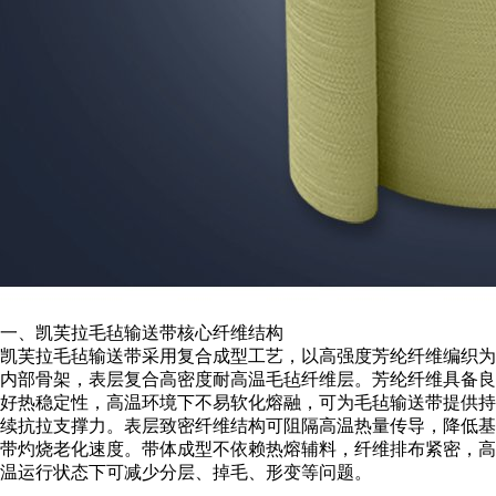
一、凯芙拉毛毡输送带核心纤维结构
凯芙拉毛毡输送带采用复合成型工艺，以高强度芳纶纤维编织为
内部骨架，表层复合高密度耐高温毛毡纤维层。芳纶纤维具备良
好热稳定性，高温环境下不易软化熔融，可为毛毡输送带提供持
续抗拉支撑力。表层致密纤维结构可阻隔高温热量传导，降低基
带灼烧老化速度。带体成型不依赖热熔辅料，纤维排布紧密，高
温运行状态下可减少分层、掉毛、形变等问题。