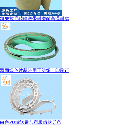
凯夫拉毛毡输送带耐磨耐高温耐腐
双面绿色片基带用于纺织、印刷行
白色PU输送带加挡板齿状导条