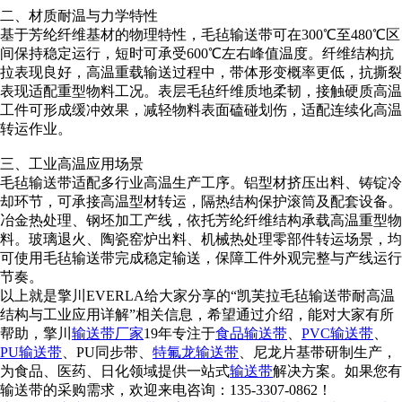
二、材质耐温与力学特性
基于芳纶纤维基材的物理特性，毛毡输送带可在300℃至480℃区
间保持稳定运行，短时可承受600℃左右峰值温度。纤维结构抗
拉表现良好，高温重载输送过程中，带体形变概率更低，抗撕裂
表现适配重型物料工况。表层毛毡纤维质地柔韧，接触硬质高温
工件可形成缓冲效果，减轻物料表面磕碰划伤，适配连续化高温
转运作业。
三、工业高温应用场景
毛毡输送带适配多行业高温生产工序。铝型材挤压出料、铸锭冷
却环节，可承接高温型材转运，隔热结构保护滚筒及配套设备。
冶金热处理、钢坯加工产线，依托芳纶纤维结构承载高温重型物
料。玻璃退火、陶瓷窑炉出料、机械热处理零部件转运场景，均
可使用毛毡输送带完成稳定输送，保障工件外观完整与产线运行
节奏。
以上就是擎川EVERLA给大家分享的“凯芙拉毛毡输送带耐高温
结构与工业应用详解”相关信息，希望通过介绍，能对大家有所
帮助，擎川
输送带厂家
19年专注于
食品输送带
、
PVC输送带
、
PU输送带
、PU同步带、
特氟龙输送带
、尼龙片基带研制生产，
为食品、医药、日化领域提供一站式
输送带
解决方案。如果您有
输送带的采购需求，欢迎来电咨询：135-3307-0862！