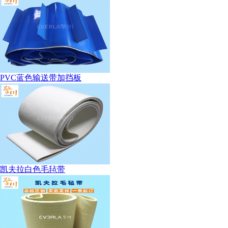
PVC蓝色输送带加挡板
凯夫拉白色毛毡带