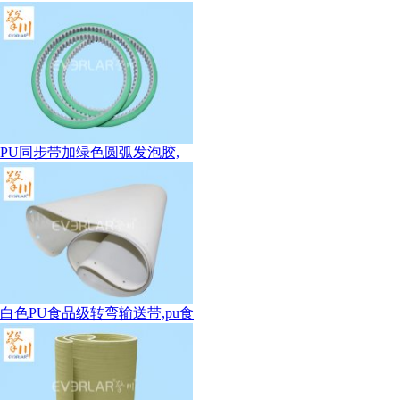
PU同步带加绿色圆弧发泡胶,
白色PU食品级转弯输送带,pu食