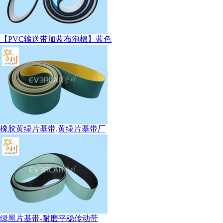
【PVC输送带加蓝布泡棉】蓝色
橡胶黄绿片基带,黄绿片基带厂
绿黑片基带-耐磨平稳传动带