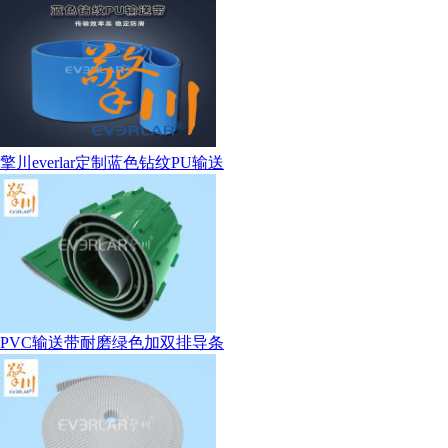
擎川everlar定制蓝色钻纹PU输送
PVC输送带耐磨绿色加双排导条