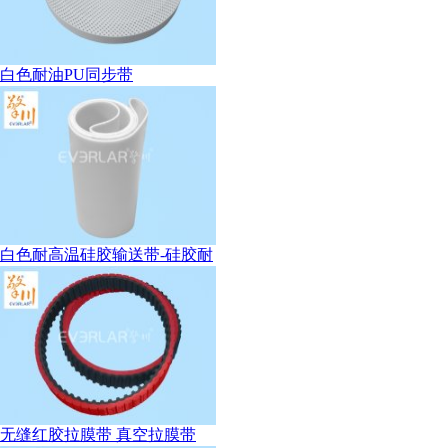
白色耐油PU同步带
白色耐高温硅胶输送带-硅胶耐
无缝红胶拉膜带 真空拉膜带