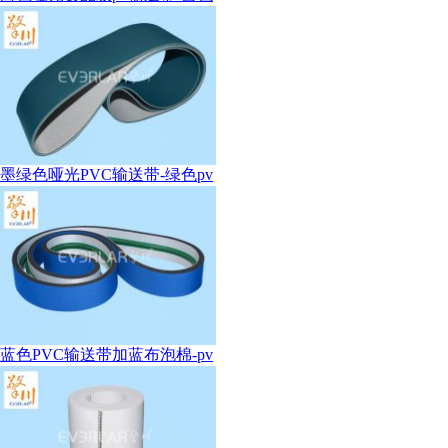
墨绿色哑光PVC输送带-绿色pv
蓝色PVC输送带加蓝布泡棉-pv