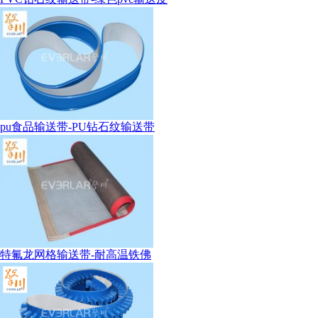
pu食品输送带-PU钻石纹输送带
特氟龙网格输送带-耐高温铁佛