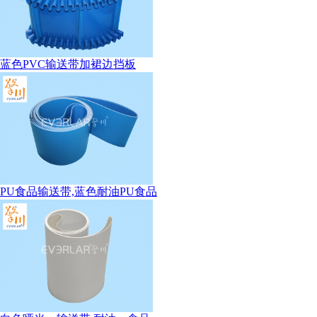
蓝色PVC输送带加裙边挡板
PU食品输送带,蓝色耐油PU食品