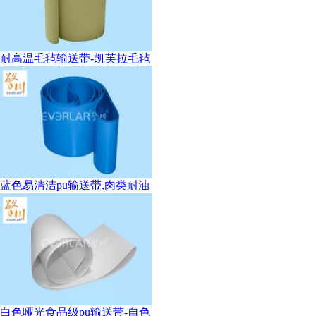
耐高温毛毡输送带-凯芙拉毛毡
蓝色易清洁pu输送带,肉类耐油
白色哑光食品级pu输送带-自色