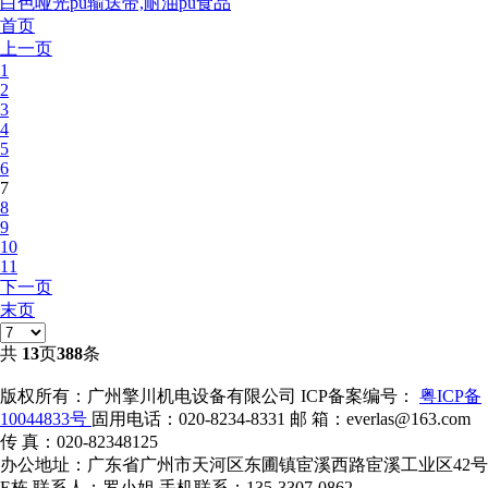
白色哑光pu输送带,耐油pu食品
首页
上一页
1
2
3
4
5
6
7
8
9
10
11
下一页
末页
共
13
页
388
条
版权所有：广州擎川机电设备有限公司
ICP备案编号：
粤ICP备
10044833号
固用电话：020-8234-8331
邮 箱：everlas@163.com
传 真：020-82348125
办公地址：广东省广州市天河区东圃镇宦溪西路宦溪工业区42号
E栋
联系人：罗小姐
手机联系：135-3307-0862