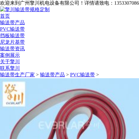
欢迎来到广州擎川机电设备有限公司！
详情请致电：1353307086
首页
输送带产品
PVC输送带
挡板输送带
尼龙片基带
输送带资讯
案例展示
关于擎川
联系擎川
输送带生产厂家
>
输送带产品
>
PVC输送带
>