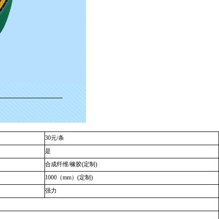
30元/条
是
合成纤维/橡胶(定制)
1000（mm）(定制)
强力