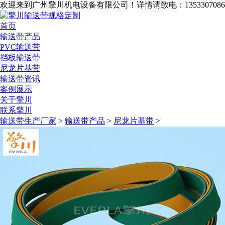
欢迎来到广州擎川机电设备有限公司！
详情请致电：1353307086
首页
输送带产品
PVC输送带
挡板输送带
尼龙片基带
输送带资讯
案例展示
关于擎川
联系擎川
输送带生产厂家
>
输送带产品
>
尼龙片基带
>