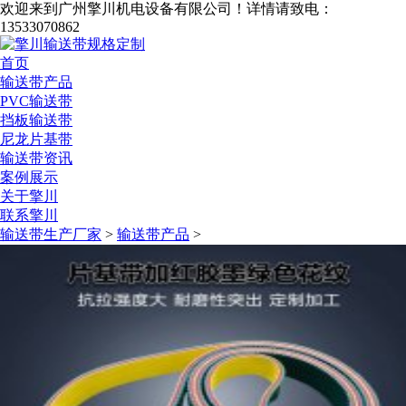
欢迎来到广州擎川机电设备有限公司！
详情请致电：
13533070862
首页
输送带产品
PVC输送带
挡板输送带
尼龙片基带
输送带资讯
案例展示
关于擎川
联系擎川
输送带生产厂家
>
输送带产品
>