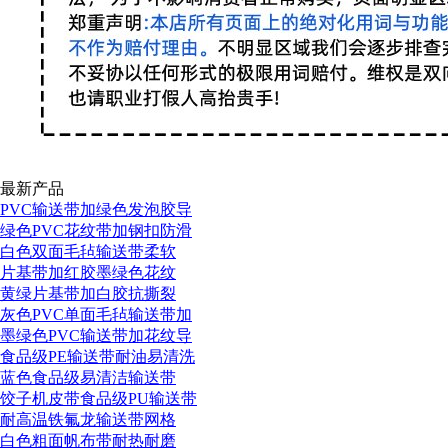
最新产品
PVC输送带加绿色发泡胶导
绿色PVC花纹带加钢扣防滑
白色双面毛毡输送带柔软
片基带加红胶墨绿色花纹
黄绿片基带加白胶抗撕裂
灰色PVC单面毛毡输送带加
墨绿色PVC输送带加花纹导
食品级PE输送带耐油易清洗
蓝色食品级易清洁输送带
饺子机皮带食品级PU输送带
耐高温铁氟龙输送带网格
白色粗面帆布带耐热耐磨