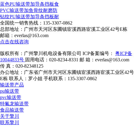
蓝色PU输送带加导条挡板食
PVC输送带加鱼骨纹耐磨防
钻纹PU输送带加导条挡板耐
全国统一销售热线：
135-3307-0862
总部地址：广州市天河区东圃镇宦溪西路宦溪工业区42号E栋
邮箱：everlas@163.com
点击在线咨询
版权所有：广州擎川机电设备有限公司
ICP备案编号：
粤ICP备
10044833号
固用电话：020-8234-8331
邮 箱：everlas@163.com
传 真：020-82348125
办公地址：广东省广州市天河区东圃镇宦溪西路宦溪工业区42号
E栋
联系人：罗小姐
手机联系：135-3307-0862
输送带产品
pu输送带
pvc输送带
特氟龙输送带
食品输送带
关于擎川
联系擎川