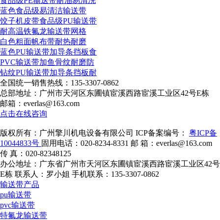
食品级PE输送带耐油易清洗
蓝色食品级易清洁输送带
饺子机皮带食品级PU输送带
耐高温铁氟龙输送带网格
白色粗面帆布带耐热耐磨
蓝色PU输送带加导条挡板食
PVC输送带加鱼骨纹耐磨防
钻纹PU输送带加导条挡板耐
全国统一销售热线：
135-3307-0862
总部地址：广州市天河区东圃镇宦溪西路宦溪工业区42号E栋
邮箱：everlas@163.com
点击在线咨询
版权所有：广州擎川机电设备有限公司
ICP备案编号：
粤ICP备
10044833号
固用电话：020-8234-8331
邮 箱：everlas@163.com
传 真：020-82348125
办公地址：广东省广州市天河区东圃镇宦溪西路宦溪工业区42号
E栋
联系人：罗小姐
手机联系：135-3307-0862
输送带产品
pu输送带
pvc输送带
特氟龙输送带