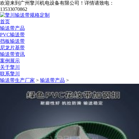
欢迎来到广州擎川机电设备有限公司！
详情请致电：
13533070862
首页
输送带产品
PVC输送带
挡板输送带
尼龙片基带
输送带资讯
案例展示
关于擎川
联系擎川
输送带生产厂家
>
输送带产品
>