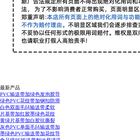
最新产品
PVC输送带加绿色发泡胶导
绿色PVC花纹带加钢扣防滑
白色双面毛毡输送带柔软
片基带加红胶墨绿色花纹
黄绿片基带加白胶抗撕裂
灰色PVC单面毛毡输送带加
墨绿色PVC输送带加花纹导