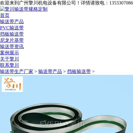
欢迎来到广州擎川机电设备有限公司！
详情请致电：1353307086
首页
输送带产品
PVC输送带
挡板输送带
尼龙片基带
输送带资讯
案例展示
关于擎川
联系擎川
输送带生产厂家
>
输送带产品
>
挡板输送带
>