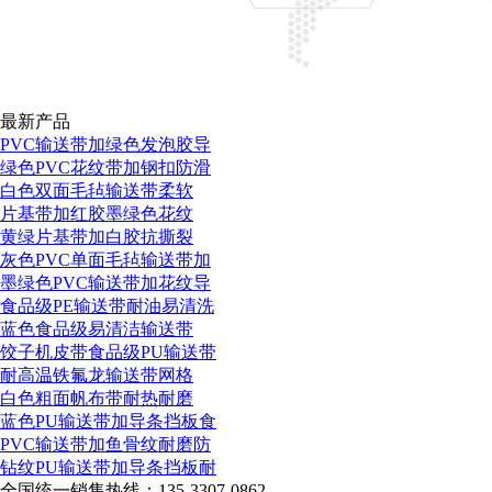
最新产品
PVC输送带加绿色发泡胶导
绿色PVC花纹带加钢扣防滑
白色双面毛毡输送带柔软
片基带加红胶墨绿色花纹
黄绿片基带加白胶抗撕裂
灰色PVC单面毛毡输送带加
墨绿色PVC输送带加花纹导
食品级PE输送带耐油易清洗
蓝色食品级易清洁输送带
饺子机皮带食品级PU输送带
耐高温铁氟龙输送带网格
白色粗面帆布带耐热耐磨
蓝色PU输送带加导条挡板食
PVC输送带加鱼骨纹耐磨防
钻纹PU输送带加导条挡板耐
全国统一销售热线：
135-3307-0862