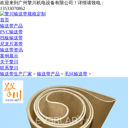
欢迎来到广州擎川机电设备有限公司！
详情请致电：
13533070862
首页
输送带产品
PVC输送带
挡板输送带
尼龙片基带
输送带资讯
案例展示
关于擎川
联系擎川
输送带生产厂家
>
输送带产品
>
毛毡输送带
>