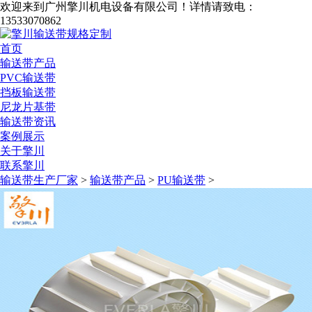
欢迎来到广州擎川机电设备有限公司！
详情请致电：
13533070862
首页
输送带产品
PVC输送带
挡板输送带
尼龙片基带
输送带资讯
案例展示
关于擎川
联系擎川
输送带生产厂家
>
输送带产品
>
PU输送带
>