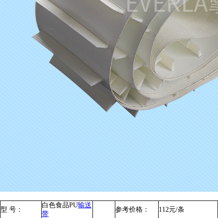
白色食品PU
输送
型 号：
参考价格：
112元/条
带