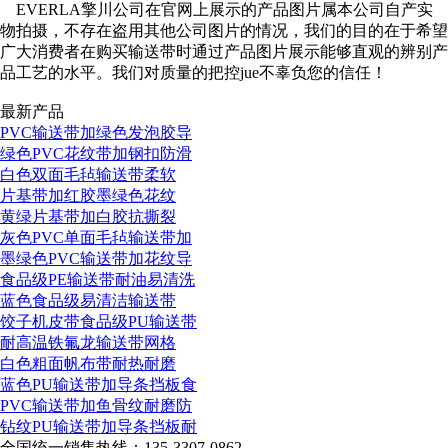
EVERLA擎川公司在官网上展示的产品图片属本公司自产实
物拍摄，不存在盗用其他公司图片的情况，我们的目的在于希望
广大消费者在购买输送带时通过产品图片展示能够直观的辨别产
品工艺的水平。我们对质量的把控jue不辜负您的信任！
最新产品
PVC输送带加绿色发泡胶导
绿色PVC花纹带加钢扣防滑
白色双面毛毡输送带柔软
片基带加红胶墨绿色花纹
黄绿片基带加白胶抗撕裂
灰色PVC单面毛毡输送带加
墨绿色PVC输送带加花纹导
食品级PE输送带耐油易清洗
蓝色食品级易清洁输送带
饺子机皮带食品级PU输送带
耐高温铁氟龙输送带网格
白色粗面帆布带耐热耐磨
蓝色PU输送带加导条挡板食
PVC输送带加鱼骨纹耐磨防
钻纹PU输送带加导条挡板耐
全国统一销售热线：
135-3307-0862