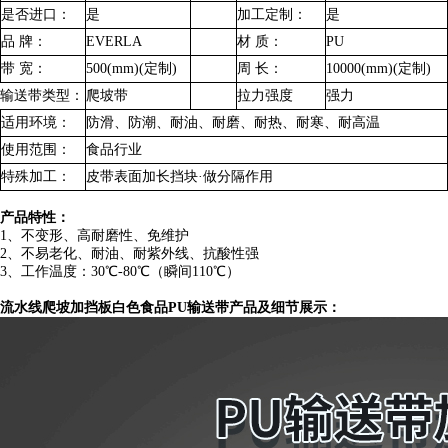
是否进口：
是
加工定制：
是
品 牌：
EVERLA
材 质：
PU
带 宽：
500(mm)(定制)
周 长：
10000(mm)(定制)
输送带类型：
爬坡带
拉力强度
强力
适用环境：
防滑、防潮、耐油、耐磨、耐热、耐寒、耐高温
使用范围：
食品行业
特殊加工：
皮带表面加长挡块·做分隔作用
产品特性：
1、不变形、高耐磨性、免维护
2、不易老化、耐油、耐紫外线、抗酸性强
3、工作温度：30℃-80℃（瞬间110℃）
流水线爬坡加挡板白色食品PU输送带产品及细节展示：