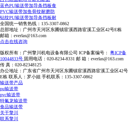
蓝色PU输送带加导条挡板食
PVC输送带加鱼骨纹耐磨防
钻纹PU输送带加导条挡板耐
全国统一销售热线：
135-3307-0862
总部地址：广州市天河区东圃镇宦溪西路宦溪工业区42号E栋
邮箱：everlas@163.com
点击在线咨询
版权所有：广州擎川机电设备有限公司
ICP备案编号：
粤ICP备
10044833号
固用电话：020-8234-8331
邮 箱：everlas@163.com
传 真：020-82348125
办公地址：广东省广州市天河区东圃镇宦溪西路宦溪工业区42号
E栋
联系人：罗小姐
手机联系：135-3307-0862
输送带产品
pu输送带
pvc输送带
特氟龙输送带
食品输送带
关于擎川
联系擎川