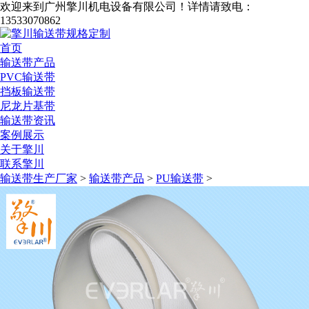
欢迎来到广州擎川机电设备有限公司！
详情请致电：
13533070862
首页
输送带产品
PVC输送带
挡板输送带
尼龙片基带
输送带资讯
案例展示
关于擎川
联系擎川
输送带生产厂家
>
输送带产品
>
PU输送带
>