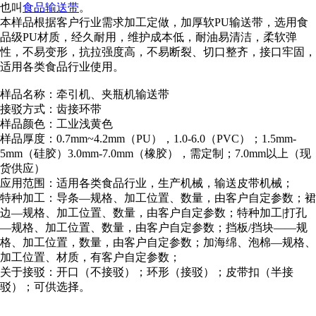
也叫
食品输送带
。
本样品根据客户行业需求加工定做，加厚软PU输送带，选用食
品级PU材质，经久耐用，维护成本低，耐油易清洁，柔软弹
性，不易变形，抗拉强度高，不易断裂、切口整齐，接口牢固，
适用各类食品行业使用。
样品名称：牵引机、夹瓶机输送带
接驳方式：齿接环带
样品颜色：工业浅黄色
样品厚度：0.7mm~4.2mm（PU），1.0-6.0（PVC）；1.5mm-
5mm（硅胶）3.0mm-7.0mm（橡胶），需定制；7.0mm以上（现
货供应）
应用范围：适用各类食品行业，生产机械，输送皮带机械；
特种加工：导条—规格、加工位置、数量，由客户自定参数；裙
边—规格、加工位置、数量，由客户自定参数；特种加工|打孔
—规格、加工位置、数量，由客户自定参数；挡板/挡块——规
格、加工位置，数量，由客户自定参数；加海绵、泡棉—规格、
加工位置、材质，有客户自定参数；
关于接驳：开口（不接驳）；环形（接驳）；皮带扣（半接
驳）；可供选择。