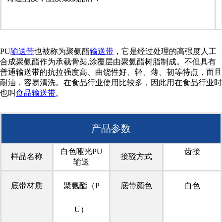
PU
输送带
也被称为聚氨酯
输送带
，它是经过处理的高强度人工
合成聚氨酯作为承载骨架,涂覆层由聚氦酯树脂制成。不但具有
普通输送带的抗拉强度高、曲饶性好、轻、薄、韧等特点，而且
耐油，容易清洗。在食品行业使用比较多，因此用在食品行业时
也叫
食品输送带
。
产品参数
白色哑光PU
齿接
样品名称
接驳方式
输送
底带材质
聚氨酯（P
底带颜色
白色
U）