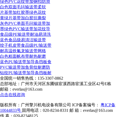
绿色PVC花纹带加钢扣防滑
白色双面毛毡输送带柔软
片基带加红胶墨绿色花纹
黄绿片基带加白胶抗撕裂
灰色PVC单面毛毡输送带加
墨绿色PVC输送带加花纹导
食品级PE输送带耐油易清洗
蓝色食品级易清洁输送带
饺子机皮带食品级PU输送带
耐高温铁氟龙输送带网格
白色粗面帆布带耐热耐磨
蓝色PU输送带加导条挡板食
PVC输送带加鱼骨纹耐磨防
钻纹PU输送带加导条挡板耐
全国统一销售热线：
135-3307-0862
总部地址：广州市天河区东圃镇宦溪西路宦溪工业区42号E栋
邮箱：everlas@163.com
点击在线咨询
版权所有：广州擎川机电设备有限公司
ICP备案编号：
粤ICP备
10044833号
固用电话：020-8234-8331
邮 箱：everlas@163.com
传 真：020-82348125