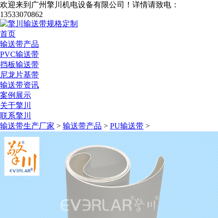
欢迎来到广州擎川机电设备有限公司！
详情请致电：
13533070862
首页
输送带产品
PVC输送带
挡板输送带
尼龙片基带
输送带资讯
案例展示
关于擎川
联系擎川
输送带生产厂家
>
输送带产品
>
PU输送带
>