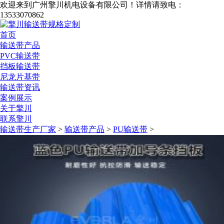
欢迎来到广州擎川机电设备有限公司！
详情请致电：
13533070862
首页
输送带产品
PVC输送带
挡板输送带
尼龙片基带
输送带资讯
案例展示
关于擎川
联系擎川
输送带生产厂家
>
输送带产品
>
PU输送带
>