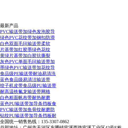
最新产品
PVC输送带加绿色发泡胶导
绿色PVC花纹带加钢扣防滑
白色双面毛毡输送带柔软
片基带加红胶墨绿色花纹
黄绿片基带加白胶抗撕裂
灰色PVC单面毛毡输送带加
墨绿色PVC输送带加花纹导
食品级PE输送带耐油易清洗
蓝色食品级易清洁输送带
饺子机皮带食品级PU输送带
耐高温铁氟龙输送带网格
白色粗面帆布带耐热耐磨
蓝色PU输送带加导条挡板食
PVC输送带加鱼骨纹耐磨防
钻纹PU输送带加导条挡板耐
全国统一销售热线：
135-3307-0862
总部地址：广州市天河区东圃镇宦溪西路宦溪工业区42号E栋