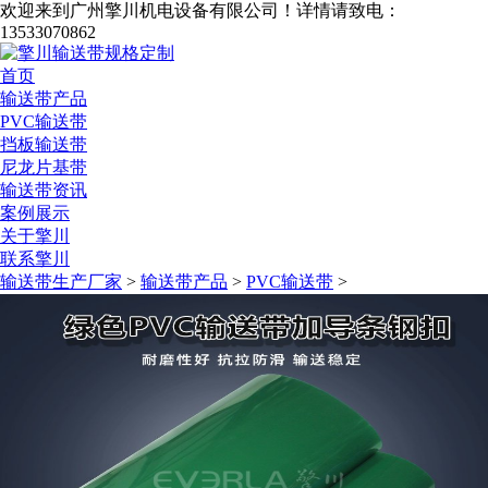
欢迎来到广州擎川机电设备有限公司！
详情请致电：
13533070862
首页
输送带产品
PVC输送带
挡板输送带
尼龙片基带
输送带资讯
案例展示
关于擎川
联系擎川
输送带生产厂家
>
输送带产品
>
PVC输送带
>