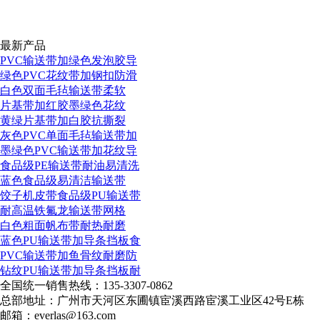
最新产品
PVC输送带加绿色发泡胶导
绿色PVC花纹带加钢扣防滑
白色双面毛毡输送带柔软
片基带加红胶墨绿色花纹
黄绿片基带加白胶抗撕裂
灰色PVC单面毛毡输送带加
墨绿色PVC输送带加花纹导
食品级PE输送带耐油易清洗
蓝色食品级易清洁输送带
饺子机皮带食品级PU输送带
耐高温铁氟龙输送带网格
白色粗面帆布带耐热耐磨
蓝色PU输送带加导条挡板食
PVC输送带加鱼骨纹耐磨防
钻纹PU输送带加导条挡板耐
全国统一销售热线：
135-3307-0862
总部地址：广州市天河区东圃镇宦溪西路宦溪工业区42号E栋
邮箱：everlas@163.com