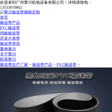
欢迎来到广州擎川机电设备有限公司！
详情请致电：
13533070862
首页
输送带产品
PVC输送带
挡板输送带
尼龙片基带
输送带资讯
案例展示
关于擎川
联系擎川
输送带生产厂家
>
输送带产品
>
PVC输送带
>