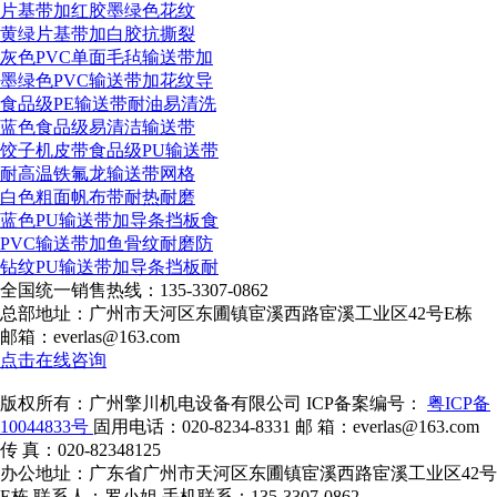
片基带加红胶墨绿色花纹
黄绿片基带加白胶抗撕裂
灰色PVC单面毛毡输送带加
墨绿色PVC输送带加花纹导
食品级PE输送带耐油易清洗
蓝色食品级易清洁输送带
饺子机皮带食品级PU输送带
耐高温铁氟龙输送带网格
白色粗面帆布带耐热耐磨
蓝色PU输送带加导条挡板食
PVC输送带加鱼骨纹耐磨防
钻纹PU输送带加导条挡板耐
全国统一销售热线：
135-3307-0862
总部地址：广州市天河区东圃镇宦溪西路宦溪工业区42号E栋
邮箱：everlas@163.com
点击在线咨询
版权所有：广州擎川机电设备有限公司
ICP备案编号：
粤ICP备
10044833号
固用电话：020-8234-8331
邮 箱：everlas@163.com
传 真：020-82348125
办公地址：广东省广州市天河区东圃镇宦溪西路宦溪工业区42号
E栋
联系人：罗小姐
手机联系：135-3307-0862