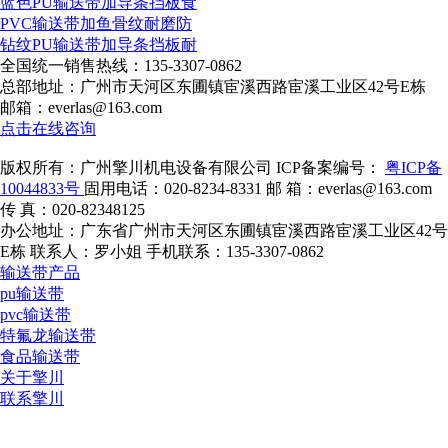
蓝色PU输送带加导条挡板食
PVC输送带加鱼骨纹耐磨防
钻纹PU输送带加导条挡板耐
全国统一销售热线：
135-3307-0862
总部地址：广州市天河区东圃镇宦溪西路宦溪工业区42号E栋
邮箱：everlas@163.com
点击在线咨询
版权所有：广州擎川机电设备有限公司
ICP备案编号：
粤ICP备
10044833号
固用电话：020-8234-8331
邮 箱：everlas@163.com
传 真：020-82348125
办公地址：广东省广州市天河区东圃镇宦溪西路宦溪工业区42号
E栋
联系人：罗小姐
手机联系：135-3307-0862
输送带产品
pu输送带
pvc输送带
特氟龙输送带
食品输送带
关于擎川
联系擎川