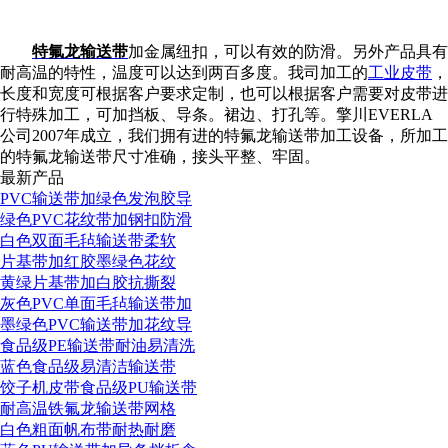
特氟龙输送带
加金属纽扣，可以有效的防滑。另外产品具有
耐高温的特性，温度可以达到两百多度。我司加工的
工业皮带
，
长度和宽度可根据客户要求定制，也可以根据客户需要对皮带进
行特殊加工，可加挡板、导条。裙边、打孔等。擎川EVERLA
公司2007年成立，我们拥有进的特氟龙输送带加工设备，所加工
的特氟龙输送带尺寸准确，接头平整、牢固。
最新产品
PVC输送带加绿色发泡胶导
绿色PVC花纹带加钢扣防滑
白色双面毛毡输送带柔软
片基带加红胶墨绿色花纹
黄绿片基带加白胶抗撕裂
灰色PVC单面毛毡输送带加
墨绿色PVC输送带加花纹导
食品级PE输送带耐油易清洗
蓝色食品级易清洁输送带
饺子机皮带食品级PU输送带
耐高温铁氟龙输送带网格
白色粗面帆布带耐热耐磨