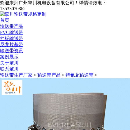
欢迎来到广州擎川机电设备有限公司！
详情请致电：
13533070862
首页
输送带产品
PVC输送带
挡板输送带
尼龙片基带
输送带资讯
案例展示
关于擎川
联系擎川
输送带生产厂家
>
输送带产品
>
特氟龙输送带
>