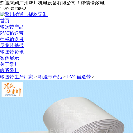
欢迎来到广州擎川机电设备有限公司！
详情请致电：
13533070862
首页
输送带产品
PVC输送带
挡板输送带
尼龙片基带
输送带资讯
案例展示
关于擎川
联系擎川
输送带生产厂家
>
输送带产品
>
PVC输送带
>