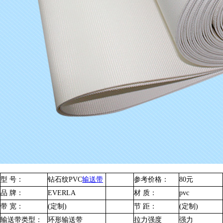
型 号：
钻石纹PVC
输送带
参考价格：
80元
品 牌：
EVERLA
材 质：
pvc
带 宽：
(定制)
节 距：
(定制)
输送带类型：
环形输送带
拉力强度
强力