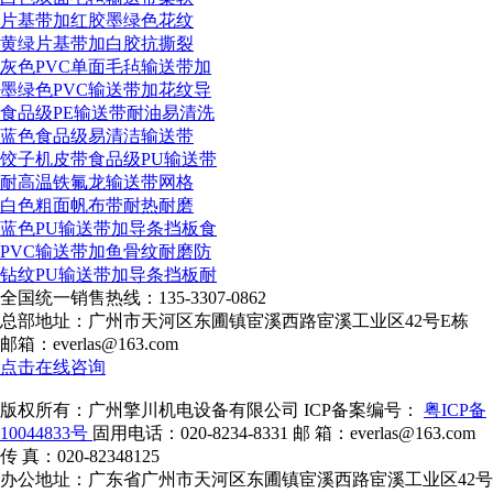
片基带加红胶墨绿色花纹
黄绿片基带加白胶抗撕裂
灰色PVC单面毛毡输送带加
墨绿色PVC输送带加花纹导
食品级PE输送带耐油易清洗
蓝色食品级易清洁输送带
饺子机皮带食品级PU输送带
耐高温铁氟龙输送带网格
白色粗面帆布带耐热耐磨
蓝色PU输送带加导条挡板食
PVC输送带加鱼骨纹耐磨防
钻纹PU输送带加导条挡板耐
全国统一销售热线：
135-3307-0862
总部地址：广州市天河区东圃镇宦溪西路宦溪工业区42号E栋
邮箱：everlas@163.com
点击在线咨询
版权所有：广州擎川机电设备有限公司
ICP备案编号：
粤ICP备
10044833号
固用电话：020-8234-8331
邮 箱：everlas@163.com
传 真：020-82348125
办公地址：广东省广州市天河区东圃镇宦溪西路宦溪工业区42号