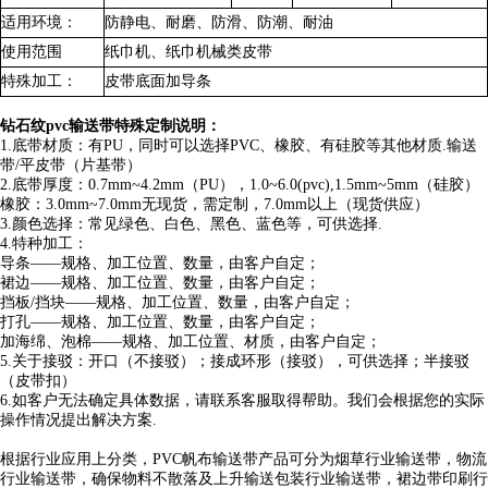
适用环境：
防静电、耐磨、防滑、防潮、耐油
使用范围
纸巾机、纸巾机械类皮带
特殊加工：
皮带底面加导条
钻石纹pvc输送带特殊定制说明：
1.底带材质：有PU，同时可以选择PVC、橡胶、有硅胶等其他材质.输送
带/平皮带（片基带）
2.底带厚度：0.7mm~4.2mm（PU），1.0~6.0(pvc),1.5mm~5mm（硅胶）
橡胶：3.0mm~7.0mm无现货，需定制，7.0mm以上（现货供应）
3.颜色选择：常见绿色、白色、黑色、蓝色等，可供选择.
4.特种加工：
导条——规格、加工位置、数量，由客户自定；
裙边——规格、加工位置、数量，由客户自定；
挡板/挡块——规格、加工位置、数量，由客户自定；
打孔——规格、加工位置、数量，由客户自定；
加海绵、泡棉——规格、加工位置、材质，由客户自定；
5.关于接驳：开口（不接驳）；接成环形（接驳），可供选择；半接驳
（皮带扣）
6.如客户无法确定具体数据，请联系客服取得帮助。我们会根据您的实际
操作情况提出解决方案.
根据行业应用上分类，PVC帆布输送带产品可分为烟草行业输送带，物流
行业输送带，确保物料不散落及上升输送包装行业输送带，裙边带印刷行