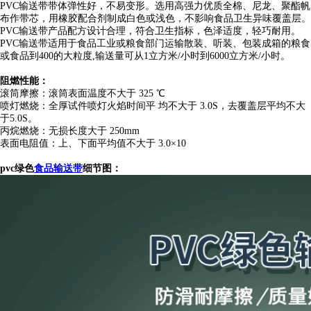
PVC输送带带体弹性好，不易变形。选用高强力优质全棉、尼龙、聚酯帆
布作带芯，用橡胶配合剂制成白色或浅色，不影响食品卫生异味覆盖层。
PVC输送带产品配方设计合理，符合卫生指标，色泽适度，轻巧耐用。
PVC输送带适用于食品工业或粮食部门运输散装、听装、包装成箱的粮食
或食品到400的大粒度,输送量可从1立方米/小时到6000立方米/小时。
阻燃性能：
滚筒摩擦：滚筒表面温度不大于 325 ℃
喷灯燃烧：全厚试件喷灯火焰时间平 均不大于 3.0S，去覆盖层平均不大
于5.0S。
丙烷燃烧：无损长度大于 250mm
表面电阻值：上、下面平均值不大于 3.0×10
pvc绿色
食品输送带
细节图：