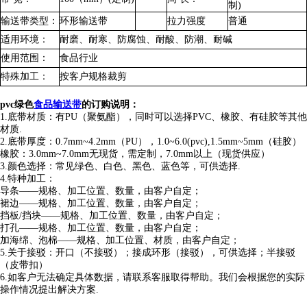
制)
输送带类型：
环形输送带
拉力强度
普通
适用环境：
耐磨、耐寒、防腐蚀、耐酸、防潮、耐碱
使用范围：
食品行业
特殊加工：
按客户规格裁剪
pvc绿色
食品输送带
的订购说明：
1.底带材质：有PU（聚氨酯），同时可以选择PVC、橡胶、有硅胶等其他
材质.
2.底带厚度：0.7mm~4.2mm（PU），1.0~6.0(pvc),1.5mm~5mm（硅胶）
橡胶：3.0mm~7.0mm无现货，需定制，7.0mm以上（现货供应）
3.颜色选择：常见绿色、白色、黑色、蓝色等，可供选择.
4.特种加工：
导条——规格、加工位置、数量，由客户自定；
裙边——规格、加工位置、数量，由客户自定；
挡板/挡块——规格、加工位置、数量，由客户自定；
打孔——规格、加工位置、数量，由客户自定；
加海绵、泡棉——规格、加工位置、材质，由客户自定；
5.关于接驳：开口（不接驳）；接成环形（接驳），可供选择；半接驳
（皮带扣）
6.如客户无法确定具体数据，请联系客服取得帮助。我们会根据您的实际
操作情况提出解决方案.