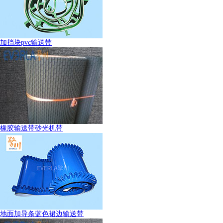
加挡块pvc输送带
橡胶输送带砂光机带
地面加导条蓝色裙边输送带