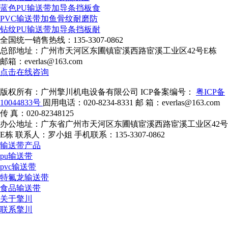
蓝色PU输送带加导条挡板食
PVC输送带加鱼骨纹耐磨防
钻纹PU输送带加导条挡板耐
全国统一销售热线：
135-3307-0862
总部地址：广州市天河区东圃镇宦溪西路宦溪工业区42号E栋
邮箱：everlas@163.com
点击在线咨询
版权所有：广州擎川机电设备有限公司
ICP备案编号：
粤ICP备
10044833号
固用电话：020-8234-8331
邮 箱：everlas@163.com
传 真：020-82348125
办公地址：广东省广州市天河区东圃镇宦溪西路宦溪工业区42号
E栋
联系人：罗小姐
手机联系：135-3307-0862
输送带产品
pu输送带
pvc输送带
特氟龙输送带
食品输送带
关于擎川
联系擎川