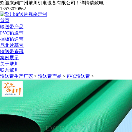
欢迎来到广州擎川机电设备有限公司！
详情请致电：
13533070862
首页
输送带产品
PVC输送带
挡板输送带
尼龙片基带
输送带资讯
案例展示
关于擎川
联系擎川
输送带生产厂家
>
输送带产品
>
PVC输送带
>