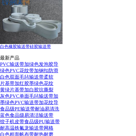
白色橡胶输送带硅胶输送带
最新产品
PVC输送带加绿色发泡胶导
绿色PVC花纹带加钢扣防滑
白色双面毛毡输送带柔软
片基带加红胶墨绿色花纹
黄绿片基带加白胶抗撕裂
灰色PVC单面毛毡输送带加
墨绿色PVC输送带加花纹导
食品级PE输送带耐油易清洗
蓝色食品级易清洁输送带
饺子机皮带食品级PU输送带
耐高温铁氟龙输送带网格
白色粗面帆布带耐热耐磨