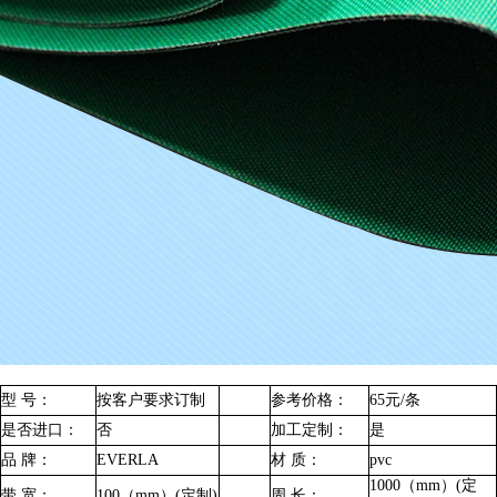
型 号：
按客户要求订制
参考价格：
65元/条
是否进口：
否
加工定制：
是
品 牌：
EVERLA
材 质：
pvc
1000（mm）(定
带 宽：
100（mm）(定制)
周 长：