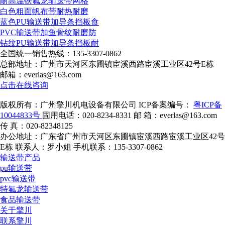
耐高温铁氟龙输送带网格
白色粗面帆布带耐热耐磨
蓝色PU输送带加导条挡板食
PVC输送带加鱼骨纹耐磨防
钻纹PU输送带加导条挡板耐
全国统一销售热线：
135-3307-0862
总部地址：广州市天河区东圃镇宦溪西路宦溪工业区42号E栋
邮箱：everlas@163.com
点击在线咨询
版权所有：广州擎川机电设备有限公司
ICP备案编号：
粤ICP备
10044833号
固用电话：020-8234-8331
邮 箱：everlas@163.com
传 真：020-82348125
办公地址：广东省广州市天河区东圃镇宦溪西路宦溪工业区42号
E栋
联系人：罗小姐
手机联系：135-3307-0862
输送带产品
pu输送带
pvc输送带
特氟龙输送带
食品输送带
关于擎川
联系擎川