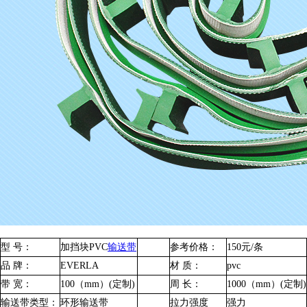
型 号：
加挡块PVC
输送带
参考价格：
150元/条
品 牌：
EVERLA
材 质：
pvc
带 宽：
100（mm）(定制)
周 长：
1000（mm）(定制)
输送带类型：
环形输送带
拉力强度
强力