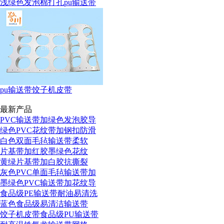
浅绿色发泡棉打孔pu输送带
pu输送带饺子机皮带
最新产品
PVC输送带加绿色发泡胶导
绿色PVC花纹带加钢扣防滑
白色双面毛毡输送带柔软
片基带加红胶墨绿色花纹
黄绿片基带加白胶抗撕裂
灰色PVC单面毛毡输送带加
墨绿色PVC输送带加花纹导
食品级PE输送带耐油易清洗
蓝色食品级易清洁输送带
饺子机皮带食品级PU输送带