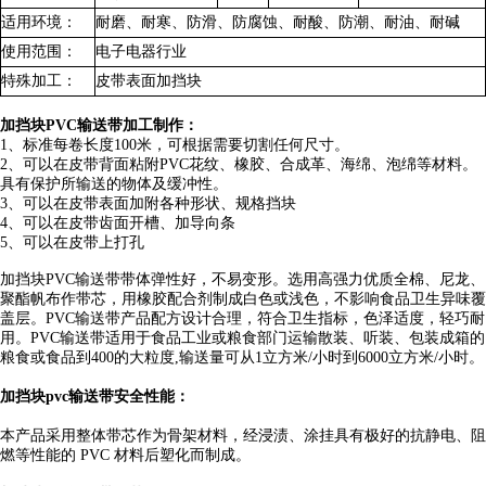
适用环境：
耐磨、耐寒、防滑、防腐蚀、耐酸、防潮、耐油、耐碱
使用范围：
电子电器行业
特殊加工：
皮带表面加挡块
加挡块PVC输送带加工制作：
1、标准每卷长度100米，可根据需要切割任何尺寸。
2、可以在皮带背面粘附PVC花纹、橡胶、合成革、海绵、泡绵等材料。
具有保护所输送的物体及缓冲性。
3、可以在皮带表面加附各种形状、规格挡块
4、可以在皮带齿面开槽、加导向条
5、可以在皮带上打孔
加挡块PVC输送带带体弹性好，不易变形。选用高强力优质全棉、尼龙、
聚酯帆布作带芯，用橡胶配合剂制成白色或浅色，不影响食品卫生异味覆
盖层。PVC输送带产品配方设计合理，符合卫生指标，色泽适度，轻巧耐
用。PVC输送带适用于食品工业或粮食部门运输散装、听装、包装成箱的
粮食或食品到400的大粒度,输送量可从1立方米/小时到6000立方米/小时。
加挡块pvc输送带安全性能：
本产品采用整体带芯作为骨架材料，经浸渍、涂挂具有极好的抗静电、阻
燃等性能的 PVC 材料后塑化而制成。