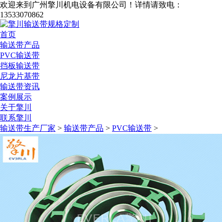
欢迎来到广州擎川机电设备有限公司！
详情请致电：
13533070862
首页
输送带产品
PVC输送带
挡板输送带
尼龙片基带
输送带资讯
案例展示
关于擎川
联系擎川
输送带生产厂家
>
输送带产品
>
PVC输送带
>