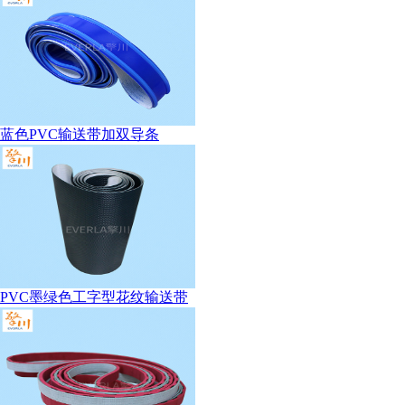
蓝色PVC输送带加双导条
PVC墨绿色工字型花纹输送带