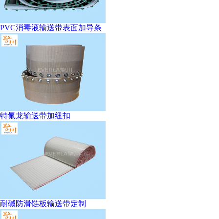
PVC消毒液输送带表面加导条
特氟龙输送带加纽扣
耐碱防滑链板输送带定制