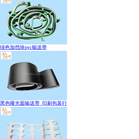
绿色加挡块pvc输送带
黑色哑光面输送带_印刷包装行