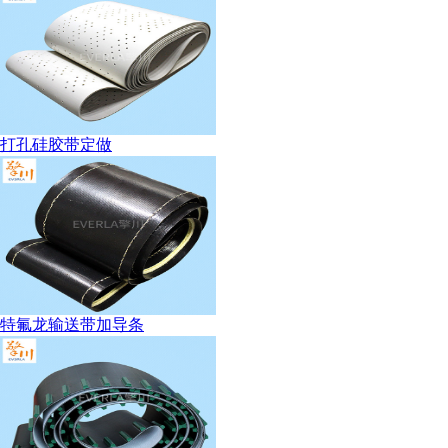
打孔硅胶带定做
特氟龙输送带加导条