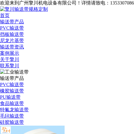
欢迎来到广州擎川机电设备有限公司！
详情请致电：1353307086
首页
输送带产品
PVC输送带
挡板输送带
尼龙片基带
输送带资讯
案例展示
关于擎川
联系擎川
输送带产品
PVC输送带
橡胶输送带
PU输送带
食品输送带
特氟龙输送带
毛毡输送带
硅胶输送带