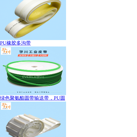
PU橡胶多沟带
绿色聚氨酯圆带输送带，PU圆