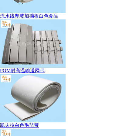
流水线爬坡加挡板白色食品
POM耐高温输送网带
凯夫拉白色毛毡带